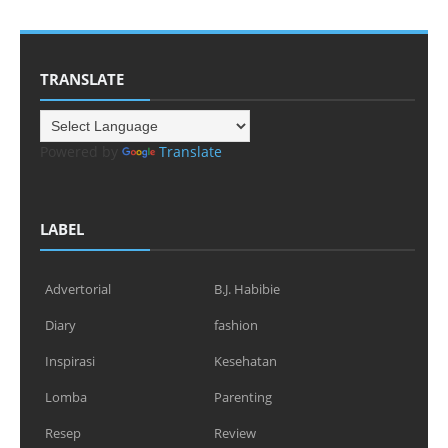
TRANSLATE
Powered by
Translate
LABEL
Advertorial
B.J. Habibie
Diary
fashion
Inspirasi
Kesehatan
Lomba
Parenting
Resep
Review